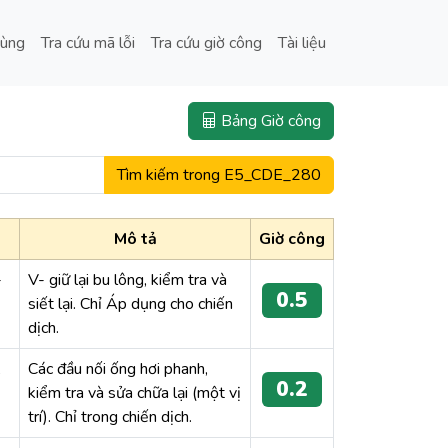
tùng
Tra cứu mã lỗi
Tra cứu giờ công
Tài liệu
Bảng Giờ công
Tìm kiếm trong E5_CDE_280
Mô tả
Giờ công
-
V- giữ lại bu lông, kiểm tra và
0.5
siết lại. Chỉ Áp dụng cho chiến
dịch.
,
Các đầu nối ống hơi phanh,
0.2
kiểm tra và sửa chữa lại (một vị
trí). Chỉ trong chiến dịch.