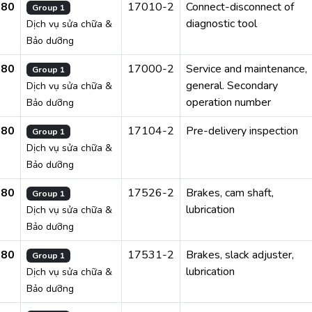
280
17010-2
Connect-disconnect of
Group 1
diagnostic tool
Dịch vụ sửa chữa &
Bảo dưỡng
280
17000-2
Service and maintenance,
Group 1
general. Secondary
Dịch vụ sửa chữa &
operation number
Bảo dưỡng
280
17104-2
Pre-delivery inspection
Group 1
Dịch vụ sửa chữa &
Bảo dưỡng
280
17526-2
Brakes, cam shaft,
Group 1
lubrication
Dịch vụ sửa chữa &
Bảo dưỡng
280
17531-2
Brakes, slack adjuster,
Group 1
lubrication
Dịch vụ sửa chữa &
Bảo dưỡng