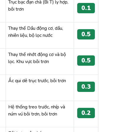
Trục bạc đạn chà (Bi T) ly hợp,
0.1
bôi trơn
Thay thế Dầu động cơ, dầu,
0.5
nhiên liệu, bộ lọc nước
Thay thế nhớt động cơ và bộ
0.5
lọc. Khu vực bôi trơn
Ắc qui dê trục trước, bôi trơn
0.3
Hệ thống treo trước, nhíp và
0.2
núm vú bôi trơn, bôi trơn