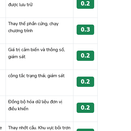
0.2
được lưu trữ
Thay thế phần cứng, chạy
0.3
chương trình
Giá trị cảm biến và thông số,
0.2
giám sát
công tắc trạng thái, giám sát
0.2
Đồng bộ hóa dữ liệu đơn vị
0.2
điều khiển
be
Thay nhớt cầu. Khu vực bôi trơn