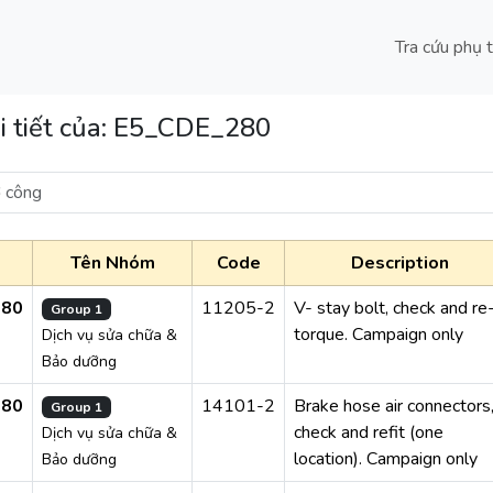
Tra cứu phụ 
 tiết của:
E5_CDE_280
l
Tên Nhóm
Code
Description
280
11205-2
V- stay bolt, check and re
Group 1
torque. Campaign only
Dịch vụ sửa chữa &
Bảo dưỡng
280
14101-2
Brake hose air connectors
Group 1
check and refit (one
Dịch vụ sửa chữa &
location). Campaign only
Bảo dưỡng