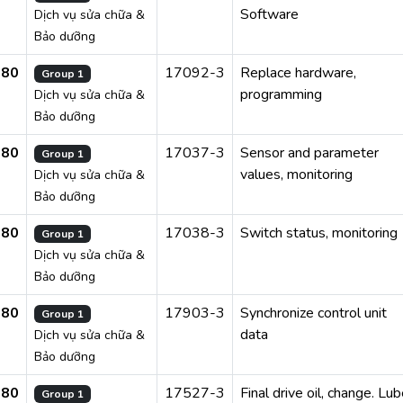
Software
Dịch vụ sửa chữa &
Bảo dưỡng
280
17092-3
Replace hardware,
Group 1
programming
Dịch vụ sửa chữa &
Bảo dưỡng
280
17037-3
Sensor and parameter
Group 1
values, monitoring
Dịch vụ sửa chữa &
Bảo dưỡng
280
17038-3
Switch status, monitoring
Group 1
Dịch vụ sửa chữa &
Bảo dưỡng
280
17903-3
Synchronize control unit
Group 1
data
Dịch vụ sửa chữa &
Bảo dưỡng
280
17527-3
Final drive oil, change. Lu
Group 1