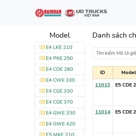
Model
Danh sách chi
E4 LKE 210
E4 PKE 250
E4 CDE 280
ID
Mode
E4 CWE 330
11013
E5 CDE 
E4 CGE 330
E4 CGE 370
11014
E5 CDE 
E4 GWE 330
E4 GWE 420
E5 MKE 210