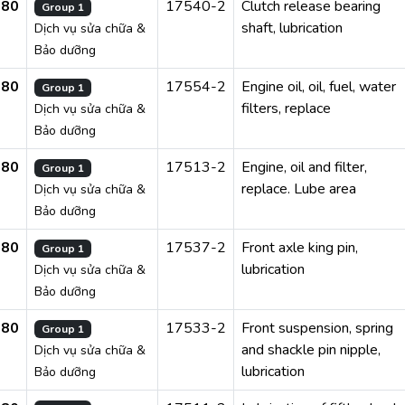
280
17540-2
Clutch release bearing
Group 1
shaft, lubrication
Dịch vụ sửa chữa &
Bảo dưỡng
280
17554-2
Engine oil, oil, fuel, water
Group 1
filters, replace
Dịch vụ sửa chữa &
Bảo dưỡng
280
17513-2
Engine, oil and filter,
Group 1
replace. Lube area
Dịch vụ sửa chữa &
Bảo dưỡng
280
17537-2
Front axle king pin,
Group 1
lubrication
Dịch vụ sửa chữa &
Bảo dưỡng
280
17533-2
Front suspension, spring
Group 1
and shackle pin nipple,
Dịch vụ sửa chữa &
lubrication
Bảo dưỡng