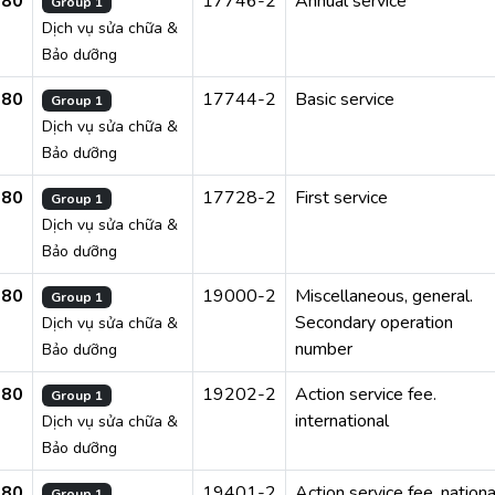
280
17746-2
Annual service
Group 1
Dịch vụ sửa chữa &
Bảo dưỡng
280
17744-2
Basic service
Group 1
Dịch vụ sửa chữa &
Bảo dưỡng
280
17728-2
First service
Group 1
Dịch vụ sửa chữa &
Bảo dưỡng
280
19000-2
Miscellaneous, general.
Group 1
Secondary operation
Dịch vụ sửa chữa &
number
Bảo dưỡng
280
19202-2
Action service fee.
Group 1
international
Dịch vụ sửa chữa &
Bảo dưỡng
280
19401-2
Action service fee. nationa
Group 1