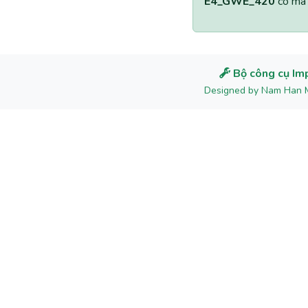
E4_GWE_420
có mã 
Bộ công cụ Im
Designed by Nam Han 