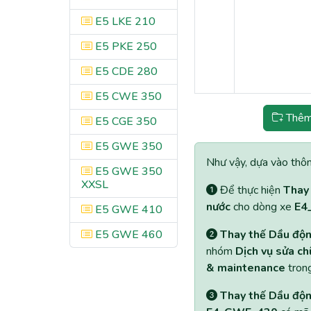
E5 LKE 210
E5 PKE 250
E5 CDE 280
E5 CWE 350
Thêm 
E5 CGE 350
E5 GWE 350
Như vậy, dựa vào thông
E5 GWE 350
XXSL
Để thực hiện
Thay 
nước
cho dòng xe
E4
E5 GWE 410
E5 GWE 460
Thay thế Dầu động
nhóm
Dịch vụ sửa c
& maintenance
trong
Thay thế Dầu động