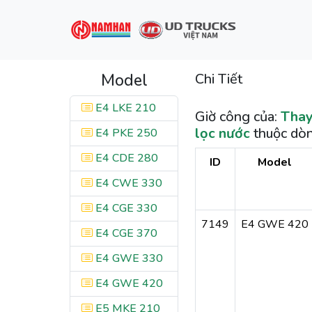
Model
Chi Tiết
E4 LKE 210
Giờ công của:
Thay
lọc nước
thuộc dò
E4 PKE 250
E4 CDE 280
ID
Model
E4 CWE 330
E4 CGE 330
7149
E4 GWE 420
E4 CGE 370
E4 GWE 330
E4 GWE 420
E5 MKE 210