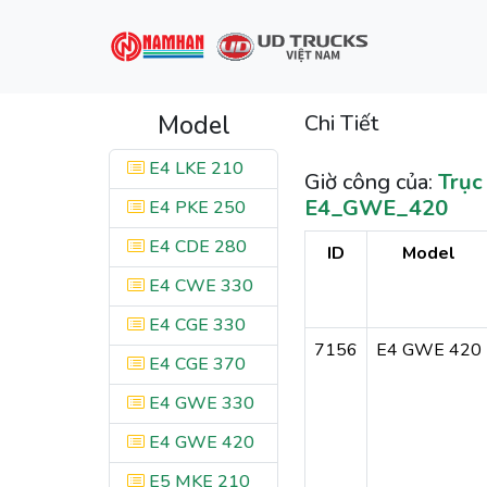
Model
Chi Tiết
E4 LKE 210
Giờ công của:
Trục
E4_GWE_420
E4 PKE 250
E4 CDE 280
ID
Model
E4 CWE 330
E4 CGE 330
7156
E4 GWE 420
E4 CGE 370
E4 GWE 330
E4 GWE 420
E5 MKE 210