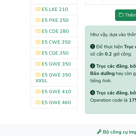
E5 LKE 210
Thêm 
E5 PKE 250
E5 CDE 280
Như vậy, dựa vào thông
E5 CWE 350
Để thực hiện
Trục 
E5 CGE 350
sẽ cần
0.2
giờ công.
E5 GWE 350
Trục các đăng, bô
Bảo dưỡng
hay còn g
E5 GWE 350
XXSL
tiếng Anh.
E5 GWE 410
Trục các đăng, bô
Operation code là
17
E5 GWE 460
Bộ công cụ Im